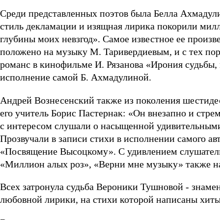
Среди представленных поэтов была Белла Ахмадулин
стиль декламации и изящная лирика покорили мил
глубины моих невзгод». Самое известное ее произв
положено на музыку М. Таривердиевым, и с тех по
романс в кинофильме И. Рязанова «Ирония судьбы,
исполнение самой Б. Ахмадулиной.
Андрей Вознесенский также из поколения шестидес
его учитель Борис Пастернак: «Он внезапно и стре
с интересом слушали о насыщенной удивительными
Прозвучали в записи стихи в исполнении самого а
«Посвящение Высоцкому». С удивлением слушатели 
«Миллион алых роз», «Верни мне музыку» также на
Всех затронула судьба Вероники Тушновой - знамен
любовной лирики, на стихи которой написаны хиты 