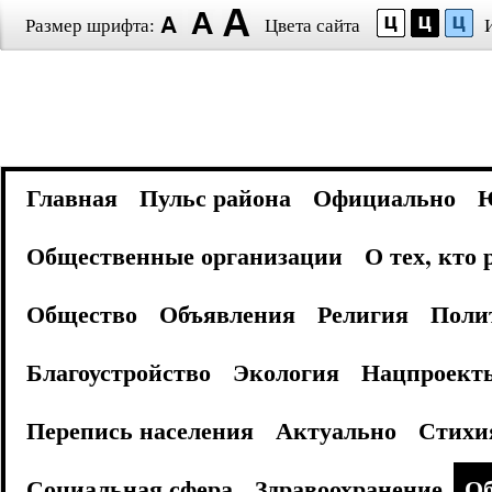
Размер шрифта:
Цвета сайта
Главная
Пульс района
Официально
Общественные организации
О тех, кто
Общество
Объявления
Религия
Поли
Благоустройство
Экология
Нацпроект
Перепись населения
Актуально
Стихи
Социальная сфера
Здравоохранение
Об