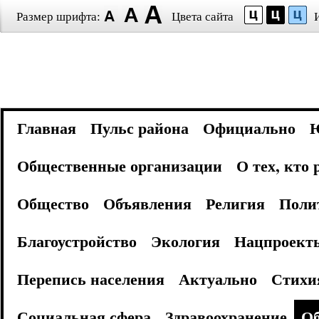
Размер шрифта:
Цвета сайта
Главная
Пульс района
Официально
Общественные организации
О тех, кто
Общество
Объявления
Религия
Поли
Благоустройство
Экология
Нацпроект
Перепись населения
Актуально
Стихи
Социальная сфера
Здравоохранение
Об