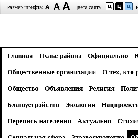
Размер шрифта:
Цвета сайта
Главная
Пульс района
Официально
Общественные организации
О тех, кто
Общество
Объявления
Религия
Поли
Благоустройство
Экология
Нацпроект
Перепись населения
Актуально
Стихи
Социальная сфера
Здравоохранение
Об