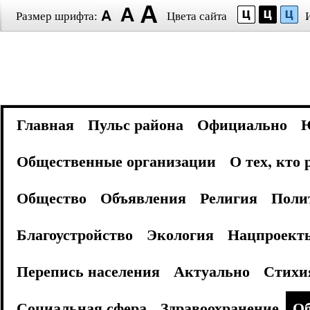
Размер шрифта:
Цвета сайта
Главная
Пульс района
Официально
Общественные организации
О тех, кто
Общество
Объявления
Религия
Поли
Благоустройство
Экология
Нацпроект
Перепись населения
Актуально
Стихи
Социальная сфера
Здравоохранение
Об