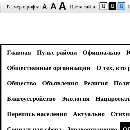
Размер шрифта:
Цвета сайта
Главная
Пульс района
Официально
Общественные организации
О тех, кто
Общество
Объявления
Религия
Поли
Благоустройство
Экология
Нацпроект
Перепись населения
Актуально
Стихи
Социальная сфера
Здравоохранение
Об