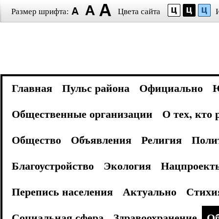
Размер шрифта:
Цвета сайта
Главная
Пульс района
Официально
Общественные организации
О тех, кто
Общество
Объявления
Религия
Поли
Благоустройство
Экология
Нацпроект
Перепись населения
Актуально
Стихи
Социальная сфера
Здравоохранение
Об