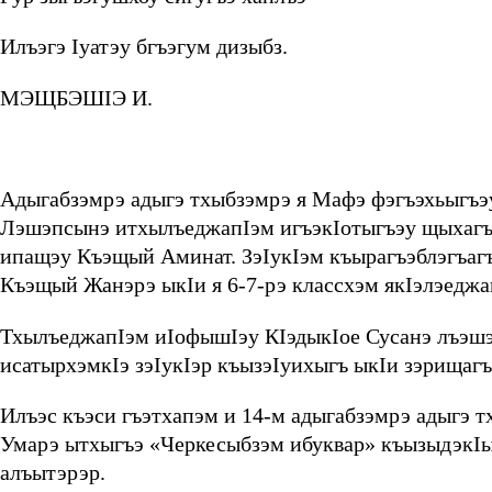
Илъэгэ Iуатэу бгъэгум дизыбз.
МЭЩБЭШIЭ И.
Адыгабзэмрэ адыгэ тхыбзэмрэ я Мафэ фэгъэхьыгъэу
Лэшэпсынэ итхылъеджапIэм игъэкIотыгъэу щыхагъ
ипащэу Къэщый Аминат. ЗэIукIэм къырагъэблэгъаг
Къэщый Жанэрэ ыкIи я 6-7-рэ классхэм якIэлэеджа
ТхылъеджапIэм иIофышIэу КIэдыкIое Сусанэ лъэшэу
исатырхэмкIэ зэIукIэр къызэIуихыгъ ыкIи зэрищагъ
Илъэс къэси гъэтхапэм и 14-м адыгабзэмрэ адыгэ 
Умарэ ытхыгъэ «Черкесыбзэм ибуквар» къызыдэкIыг
алъытэрэр.