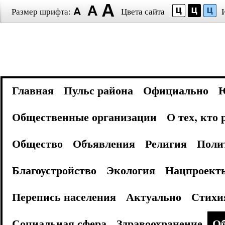
Размер шрифта:
Цвета сайта
Главная
Пульс района
Официально
Общественные организации
О тех, кто
Общество
Объявления
Религия
Поли
Благоустройство
Экология
Нацпроект
Перепись населения
Актуально
Стихи
Социальная сфера
Здравоохранение
Об