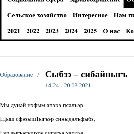
Сельское хозяйство
Интересное
Нам п
2021
2022
2023
2024
2025
О нас
Ко
Сыбзэ – сибайныгъ
Образование /
14:24 - 20.03.2021
Мы дунай нэфым апэрэ псалъэр
Щыщ сфэзыш1ыгъэр синыдэлъфыбз,
Гур зыгъэгушхоу сигугъэ хаплъэ