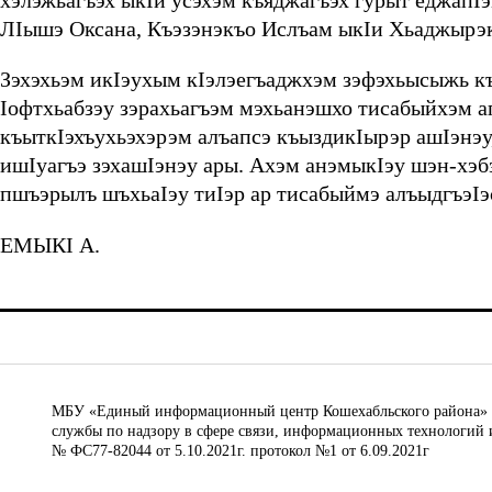
хэлэжьагъэх ыкIи усэхэм къяджагъэх гурыт еджапI
ЛIышэ Оксана, Къэзэнэкъо Ислъам ыкIи Хьаджырэ
Зэхэхьэм икIэухым кIэлэегъаджхэм зэфэхьысыжь к
Iофтхьабзэу зэрахьагъэм мэхьанэшхо тисабыйхэм а
къыткIэхъухьэхэрэм алъапсэ къыздикIырэр ашIэнэу,
ишIуагъэ зэхашIэнэу ары. Ахэм анэмыкIэу шэн-хэб
пшъэрылъ шъхьаIэу тиIэр ар тисабыймэ алъыдгъэIэ
ЕМЫКI А.
МБУ «Единый информационный центр Кошехабльского района» © 
службы по надзору в сфере связи, информационных технологий 
№ ФС77-82044 от 5.10.2021г. протокол №1 от 6.09.2021г