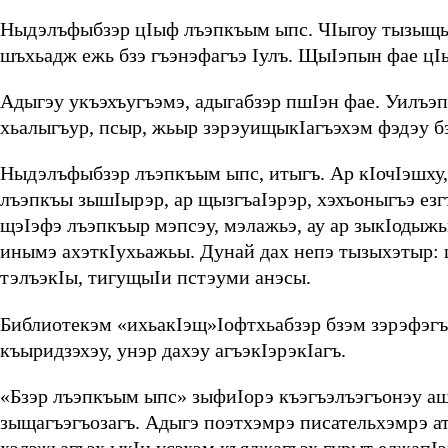
Ныдэлъфыбзэр цIыф лъэпкъым ыпс. ЧIыгоу тызыщы
шъхьадж ежь бзэ гъэнэфагъэ Iулъ. ЩыIэпын фае ц
Адыгэу укъэхъугъэмэ, адыгабзэр пшIэн фае. Уилъэп
хьалыгъур, псыр, жьыр зэрэуищыкIагъэхэм фэдэу б
Ныдэлъфыбзэр лъэпкъым ыпс, итыгъ. Ар кIочIэшху,
лъэпкъы зышIырэр, ар щызгъаIэрэр, хэхъоныгъэ езг
щэIэфэ лъэпкъыр мэпсэу, мэлажьэ, ау ар зыкIоды
инымэ ахэткIухьажьы. Дунай дах непэ тызыхэтыр:
тэлъэкIы, тигущыIи пстэуми анэсы.
Библиотекэм «ихьакIэщ»Iофтхьабзэр бзэм зэрэфэг
къыридзэхэу, унэр дахэу агъэкIэрэкIагъ.
«Бзэр лъэпкъым ыпс» зыфиIорэ къэгъэлъэгъонэу аш
зыщагъэгъозагъ. Адыгэ поэтхэмрэ писательхэмрэ а