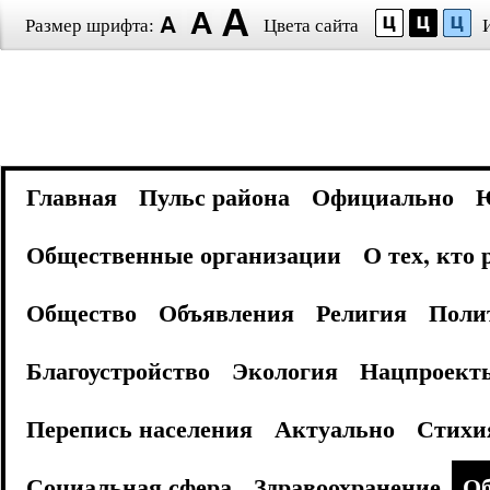
Размер шрифта:
Цвета сайта
Главная
Пульс района
Официально
Общественные организации
О тех, кто
Общество
Объявления
Религия
Поли
Благоустройство
Экология
Нацпроект
Перепись населения
Актуально
Стихи
Социальная сфера
Здравоохранение
Об