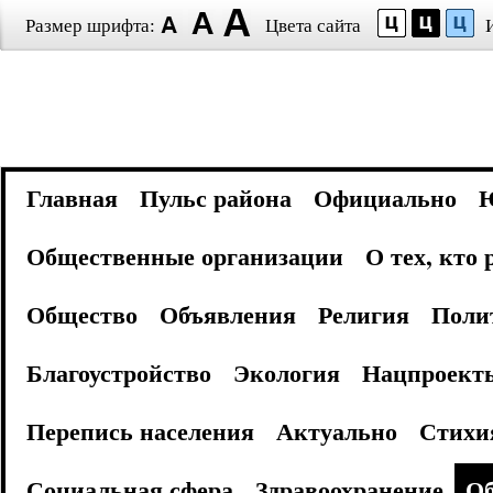
Размер шрифта:
Цвета сайта
Главная
Пульс района
Официально
Общественные организации
О тех, кто
Общество
Объявления
Религия
Поли
Благоустройство
Экология
Нацпроект
Перепись населения
Актуально
Стихи
Социальная сфера
Здравоохранение
Об