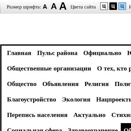
Размер шрифта:
Цвета сайта
Главная
Пульс района
Официально
Общественные организации
О тех, кто
Общество
Объявления
Религия
Поли
Благоустройство
Экология
Нацпроект
Перепись населения
Актуально
Стихи
Социальная сфера
Здравоохранение
Об