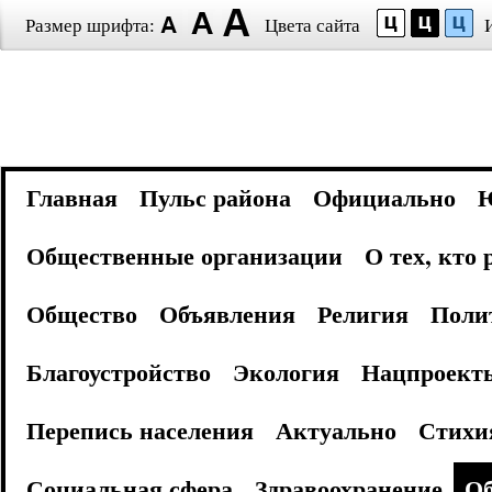
Размер шрифта:
Цвета сайта
Главная
Пульс района
Официально
Общественные организации
О тех, кто
Общество
Объявления
Религия
Поли
Благоустройство
Экология
Нацпроект
Перепись населения
Актуально
Стихи
Социальная сфера
Здравоохранение
Об