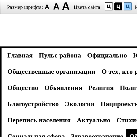
Размер шрифта:
Цвета сайта
Главная
Пульс района
Официально
Общественные организации
О тех, кто
Общество
Объявления
Религия
Поли
Благоустройство
Экология
Нацпроект
Перепись населения
Актуально
Стихи
Социальная сфера
Здравоохранение
Об