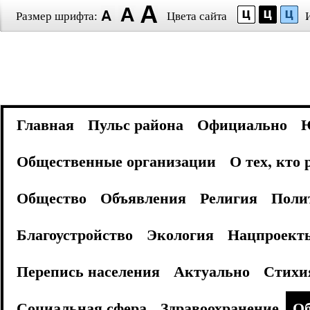
Размер шрифта:
Цвета сайта
Главная
Пульс района
Официально
Общественные организации
О тех, кто
Общество
Объявления
Религия
Поли
Благоустройство
Экология
Нацпроект
Перепись населения
Актуально
Стихи
Социальная сфера
Здравоохранение
Об