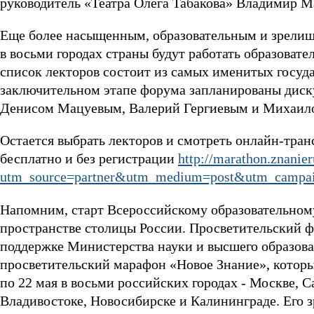
руководитель «Театра Олега Табакова» Владимир М
Еще более насыщенным, образовательным и зрелищ
в восьми городах страны будут работать образова
список лекторов состоит из самых именитых госуд
заключительном этапе форума запланированы дис
Денисом Мацуевым, Валерий Гергиевым и Михаил
Остается выбрать лекторов и смотреть онлайн-тран
бесплатно и без регистрации
http://marathon.znanier
utm_source=partner&utm_medium=post&utm_campaig
Напомним, старт Всероссийскому образовательном
пространстве столицы России. Просветительский ф
поддержке Министерства науки и высшего образов
просветительский марафон «Новое Знание», которы
по 22 мая в восьми российских городах - Москве, 
Владивостоке, Новосибирске и Калининграде. Его з