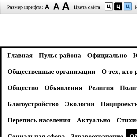
Размер шрифта:
Цвета сайта
Главная
Пульс района
Официально
Общественные организации
О тех, кто
Общество
Объявления
Религия
Поли
Благоустройство
Экология
Нацпроект
Перепись населения
Актуально
Стихи
Социальная сфера
Здравоохранение
Об