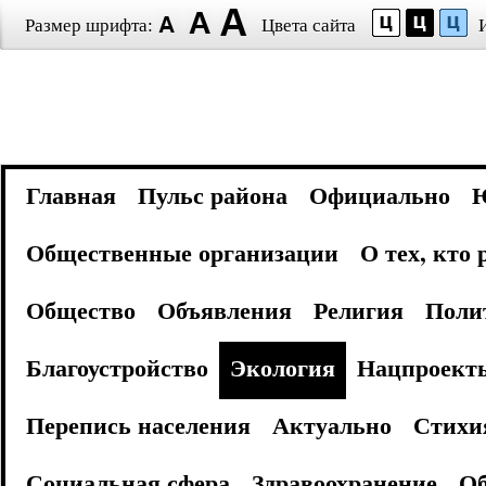
Размер шрифта:
Цвета сайта
Главная
Пульс района
Официально
Общественные организации
О тех, кто
Общество
Объявления
Религия
Поли
Благоустройство
Экология
Нацпроект
Перепись населения
Актуально
Стихи
Социальная сфера
Здравоохранение
Об