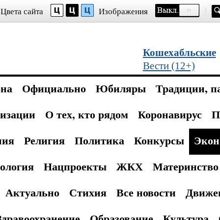
Цвета сайта
Изображения
Кошехабльские
Вести (12+)
она
Официально
Юбиляры
Традиции, п
изации
О тех, кто рядом
Коронавирус
П
ния
Религия
Политика
Конкурсы
Экон
ология
Нацпроекты
ЖКХ
Материнство 
Актуально
Стихия
Все новости
Движе
Здравоохранение
Образование
Культура