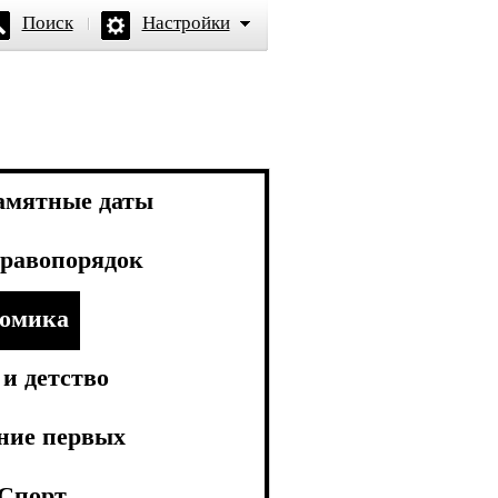
Поиск
Настройки
амятные даты
равопорядок
омика
и детство
ние первых
Спорт