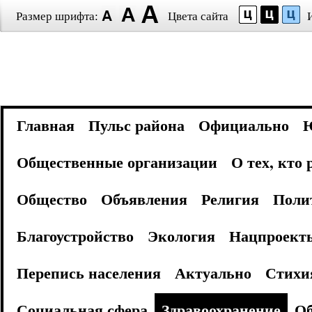
Размер шрифта:
Цвета сайта
Главная
Пульс района
Официально
Общественные организации
О тех, кто
Общество
Объявления
Религия
Поли
Благоустройство
Экология
Нацпроект
Перепись населения
Актуально
Стихи
Социальная сфера
Здравоохранение
Об