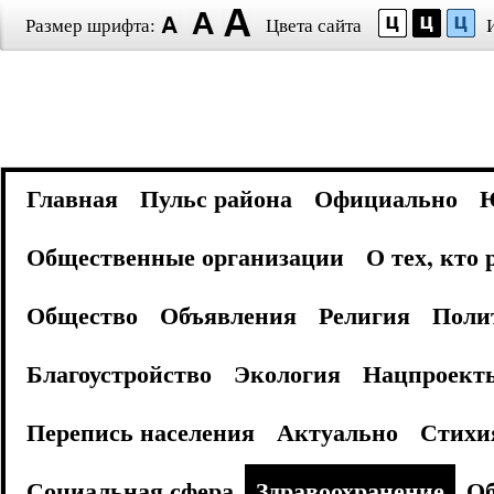
Размер шрифта:
Цвета сайта
Главная
Пульс района
Официально
Общественные организации
О тех, кто
Общество
Объявления
Религия
Поли
Благоустройство
Экология
Нацпроект
Перепись населения
Актуально
Стихи
Социальная сфера
Здравоохранение
Об