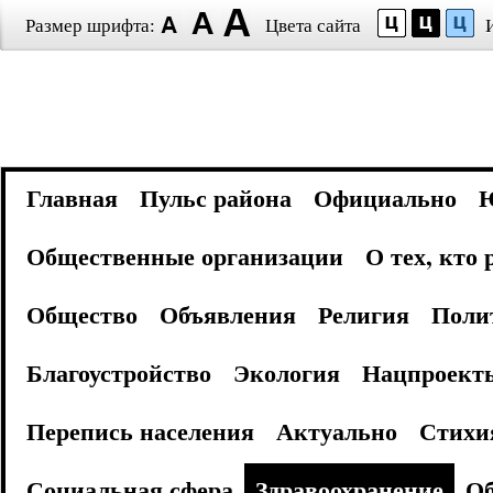
Размер шрифта:
Цвета сайта
Главная
Пульс района
Официально
Общественные организации
О тех, кто
Общество
Объявления
Религия
Поли
Благоустройство
Экология
Нацпроект
Перепись населения
Актуально
Стихи
Социальная сфера
Здравоохранение
Об