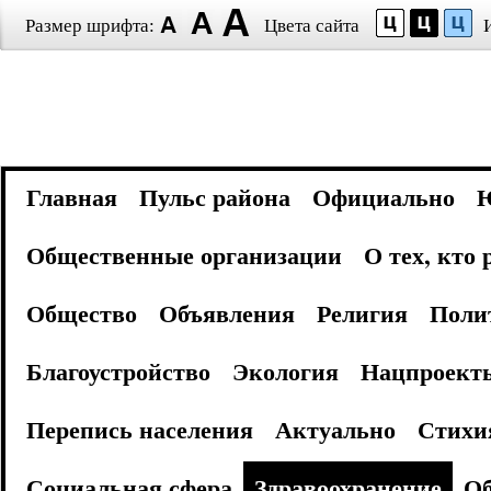
Размер шрифта:
Цвета сайта
Главная
Пульс района
Официально
Общественные организации
О тех, кто
Общество
Объявления
Религия
Поли
Благоустройство
Экология
Нацпроект
Перепись населения
Актуально
Стихи
Социальная сфера
Здравоохранение
Об