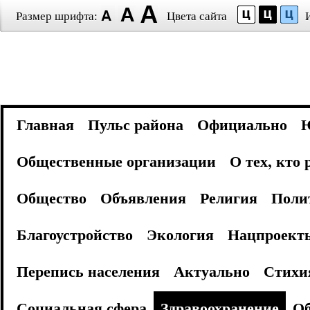
Размер шрифта:
Цвета сайта
Главная
Пульс района
Официально
Общественные организации
О тех, кто
Общество
Объявления
Религия
Поли
Благоустройство
Экология
Нацпроект
Перепись населения
Актуально
Стихи
Социальная сфера
Здравоохранение
Об