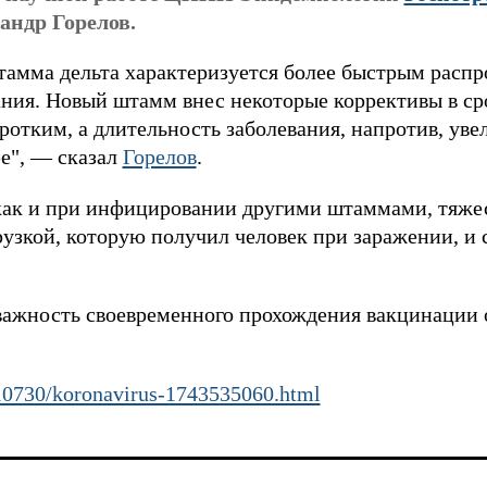
андр Горелов.
тамма дельта характеризуется более быстрым распр
ния. Новый штамм внес некоторые коррективы в с
ротким, а длительность заболевания, напротив, уве
е", — сказал
Горелов
.
 как и при инфицировании другими штаммами, тяже
рузкой, которую получил человек при заражении, и
важность своевременного прохождения вакцинации 
0210730/koronavirus-1743535060.html