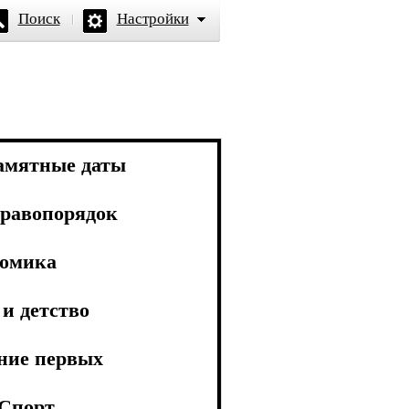
Поиск
Настройки
амятные даты
равопорядок
омика
и детство
ние первых
Спорт