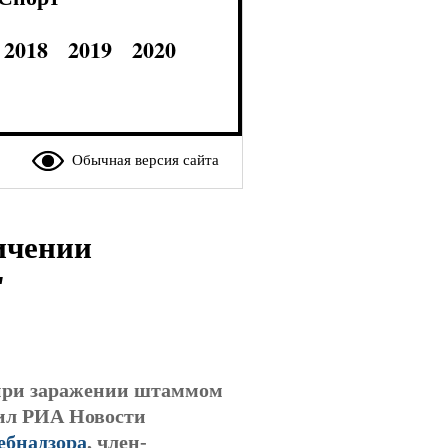
2018
2019
2020
Обычная версия сайта
ичении
"
при заражении штаммом
вил РИА Новости
ебнадзора
, член-