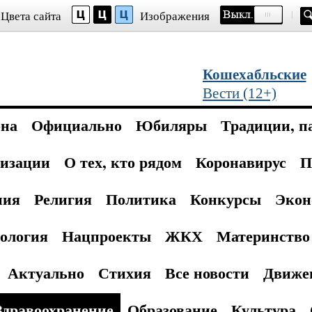
Цвета сайта
Изображения
Кошехабльские
Вести (12+)
она
Официально
Юбиляры
Традиции, п
изации
О тех, кто рядом
Коронавирус
П
ния
Религия
Политика
Конкурсы
Экон
ология
Нацпроекты
ЖКХ
Материнство 
Актуально
Стихия
Все новости
Движе
Здравоохранение
Образование
Культура