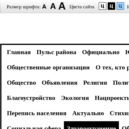
Размер шрифта:
Цвета сайта
Главная
Пульс района
Официально
Общественные организации
О тех, кто
Общество
Объявления
Религия
Поли
Благоустройство
Экология
Нацпроект
Перепись населения
Актуально
Стихи
Социальная сфера
Здравоохранение
Об