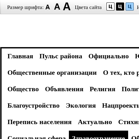
Размер шрифта:
Цвета сайта
Главная
Пульс района
Официально
Общественные организации
О тех, кто
Общество
Объявления
Религия
Поли
Благоустройство
Экология
Нацпроект
Перепись населения
Актуально
Стихи
Социальная сфера
Здравоохранение
Об