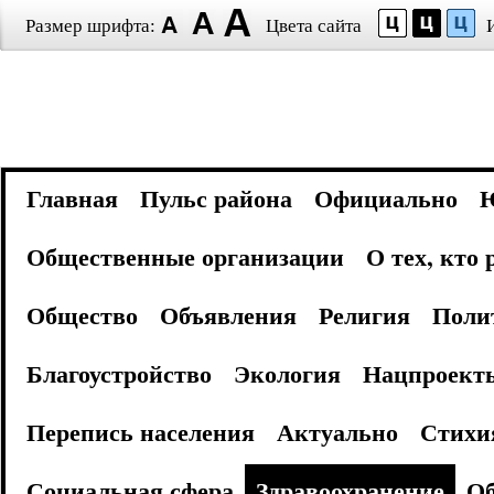
Размер шрифта:
Цвета сайта
Главная
Пульс района
Официально
Общественные организации
О тех, кто
Общество
Объявления
Религия
Поли
Благоустройство
Экология
Нацпроект
Перепись населения
Актуально
Стихи
Социальная сфера
Здравоохранение
Об