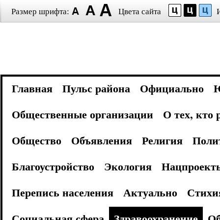
Размер шрифта:
Цвета сайта
Главная
Пульс района
Официально
Общественные организации
О тех, кто
Общество
Объявления
Религия
Поли
Благоустройство
Экология
Нацпроект
Перепись населения
Актуально
Стихи
Социальная сфера
Здравоохранение
Об