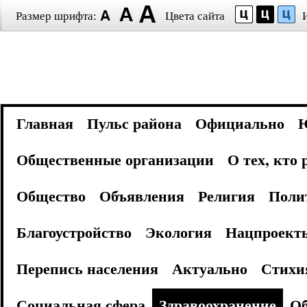
Размер шрифта:
Цвета сайта
Главная
Пульс района
Официально
Общественные организации
О тех, кто
Общество
Объявления
Религия
Поли
Благоустройство
Экология
Нацпроект
Перепись населения
Актуально
Стихи
Социальная сфера
Здравоохранение
Об