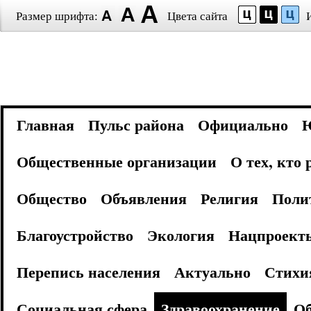
Размер шрифта:
Цвета сайта
Главная
Пульс района
Официально
Общественные организации
О тех, кто
Общество
Объявления
Религия
Поли
Благоустройство
Экология
Нацпроект
Перепись населения
Актуально
Стихи
Социальная сфера
Здравоохранение
Об