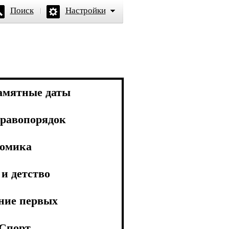
Поиск
Настройки
амятные даты
равопорядок
омика
и детство
ние первых
Спорт