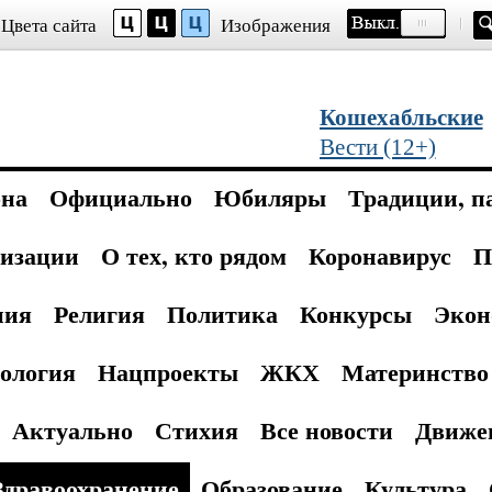
Цвета сайта
Изображения
Кошехабльские
Вести (12+)
она
Официально
Юбиляры
Традиции, п
изации
О тех, кто рядом
Коронавирус
П
ния
Религия
Политика
Конкурсы
Экон
ология
Нацпроекты
ЖКХ
Материнство 
Актуально
Стихия
Все новости
Движе
Здравоохранение
Образование
Культура