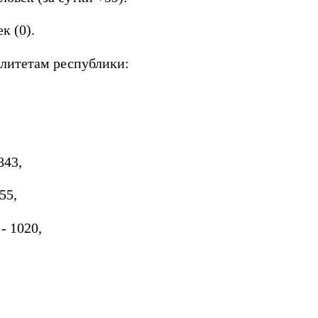
к (0).
литетам республики:
843,
55,
- 1020,