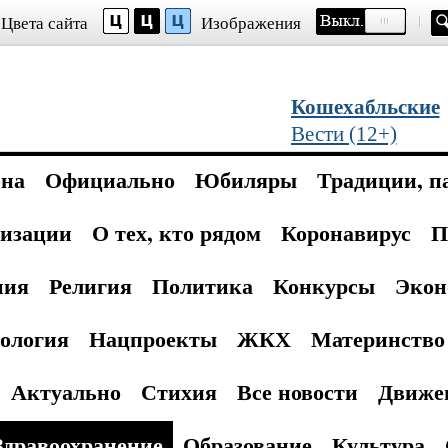
Цвета сайта
Изображения
Кошехабльские
Вести (12+)
она
Официально
Юбиляры
Традиции, п
изации
О тех, кто рядом
Коронавирус
П
ния
Религия
Политика
Конкурсы
Экон
ология
Нацпроекты
ЖКХ
Материнство 
Актуально
Стихия
Все новости
Движе
Здравоохранение
Образование
Культура