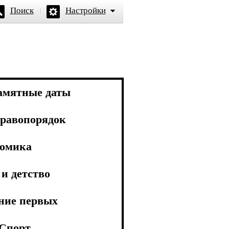
Поиск
Настройки
амятные даты
равопорядок
омика
и детство
ние первых
Спорт