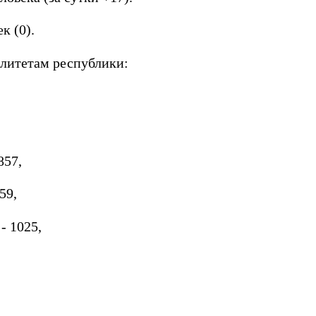
к (0).
литетам республики:
857,
59,
- 1025,