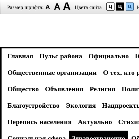
Размер шрифта:
Цвета сайта
Главная
Пульс района
Официально
Общественные организации
О тех, кто
Общество
Объявления
Религия
Поли
Благоустройство
Экология
Нацпроект
Перепись населения
Актуально
Стихи
Социальная сфера
Здравоохранение
Об