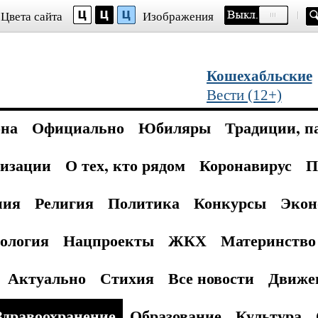
Цвета сайта
Изображения
Кошехабльские
Вести (12+)
она
Официально
Юбиляры
Традиции, п
изации
О тех, кто рядом
Коронавирус
П
ния
Религия
Политика
Конкурсы
Экон
ология
Нацпроекты
ЖКХ
Материнство 
Актуально
Стихия
Все новости
Движе
Здравоохранение
Образование
Культура