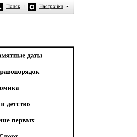
Поиск
Настройки
амятные даты
равопорядок
омика
и детство
ние первых
Спорт