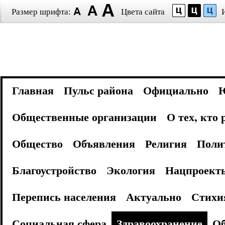
Размер шрифта:
Цвета сайта
Главная
Пульс района
Официально
Общественные организации
О тех, кто
Общество
Объявления
Религия
Поли
Благоустройство
Экология
Нацпроект
Перепись населения
Актуально
Стихи
Социальная сфера
Здравоохранение
Об