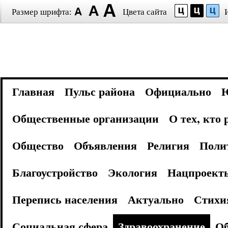
Размер шрифта:
Цвета сайта
Главная
Пульс района
Официально
Общественные организации
О тех, кто
Общество
Объявления
Религия
Поли
Благоустройство
Экология
Нацпроект
Перепись населения
Актуально
Стихи
Социальная сфера
Здравоохранение
Об