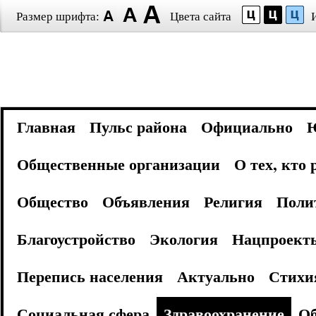
Размер шрифта:
Цвета сайта
Главная
Пульс района
Официально
Общественные организации
О тех, кто
Общество
Объявления
Религия
Поли
Благоустройство
Экология
Нацпроект
Перепись населения
Актуально
Стихи
Социальная сфера
Здравоохранение
Об