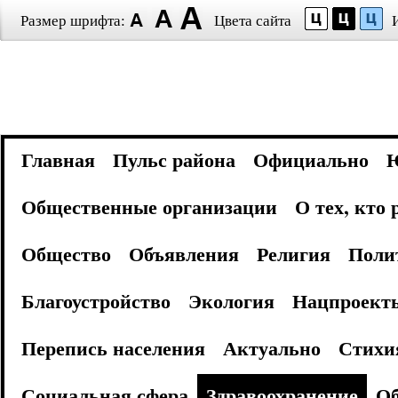
Размер шрифта:
Цвета сайта
Главная
Пульс района
Официально
Общественные организации
О тех, кто
Общество
Объявления
Религия
Поли
Благоустройство
Экология
Нацпроект
Перепись населения
Актуально
Стихи
Социальная сфера
Здравоохранение
Об