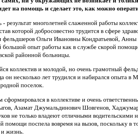
х самих, ни у окружающих не возникает и толики
дет на помощь и сделает это, как можно операт
ь - результат многолетней слаженной работы колле
тав которой добросовестно трудится в сфере здрав
ами фельдшеров Ольги Ивановны Кондратьевой, Анн
большой опыт работы как в службе скорой помощи,
ской районной больницы.
йся коллектив и молодой, но очень грамотный фел
 он несколько лет трудился и набирался опыта в М
 родной поселок.
м сформировался в коллективе и очень ответственны
гов, Азамат Джумальдинович Шовгенов, Хаджумар
ов не только владеют отличными водительскими на
 помощи поспела вовремя на вызов, поскольку в то
 и жизнь.