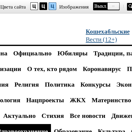
Цвета сайта
Изображения
Кошехабльские
Вести (12+)
она
Официально
Юбиляры
Традиции, п
изации
О тех, кто рядом
Коронавирус
П
ния
Религия
Политика
Конкурсы
Экон
ология
Нацпроекты
ЖКХ
Материнство 
Актуально
Стихия
Все новости
Движе
Здравоохранение
Образование
Культура