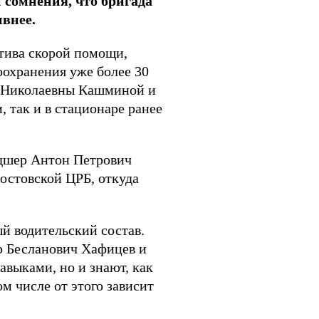
 сомнения, что бригада
ивнее.
ктива скорой помощи,
оохранения уже более 30
ы Николаевны Кашминой и
 так и в стационаре ранее
ьдшер Антон Петрович
остовской ЦРБ, откуда
й водительский состав.
 Бесланович Хафицев и
выками, но и знают, как
м числе от этого зависит