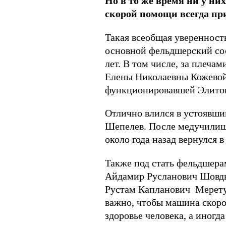
Но в то же время ни у ни
скорой помощи всегда при
Такая всеобщая уверенност
основной фельдшерский сос
лет. В том числе, за плеч
Елены Николаевны Кожевой 
функционировавшей Элитов
Отлично влился в устоявши
Шепелев. После медучилища
около года назад вернулся в
Также под стать фельдшера
Айдамир Русланович Шовды
Рустам Капланович Меретук
важно, чтобы машина скорой
здоровье человека, а иногда