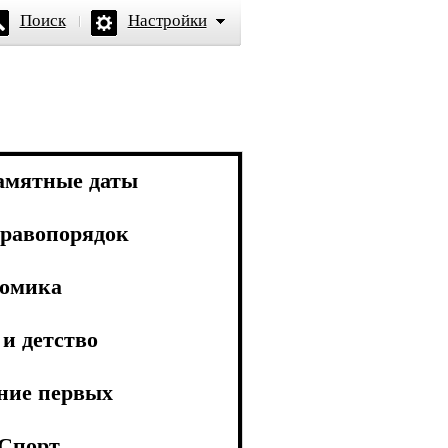
Поиск
Настройки
амятные даты
равопорядок
омика
и детство
ние первых
Спорт