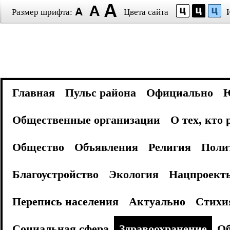
Размер шрифта:
Цвета сайта
Главная
Пульс района
Официально
Общественные организации
О тех, кто
Общество
Объявления
Религия
Поли
Благоустройство
Экология
Нацпроект
Перепись населения
Актуально
Стихи
Социальная сфера
Здравоохранение
Об