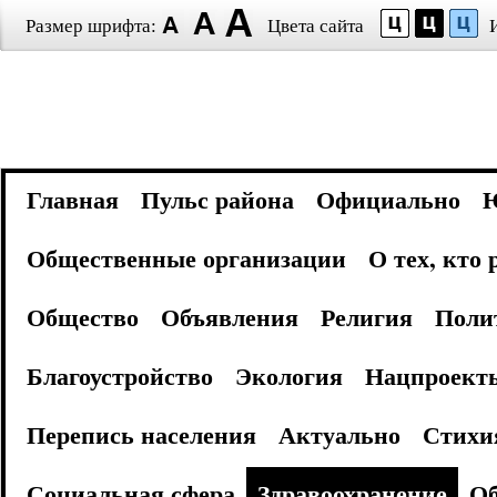
Размер шрифта:
Цвета сайта
Главная
Пульс района
Официально
Общественные организации
О тех, кто
Общество
Объявления
Религия
Поли
Благоустройство
Экология
Нацпроект
Перепись населения
Актуально
Стихи
Социальная сфера
Здравоохранение
Об