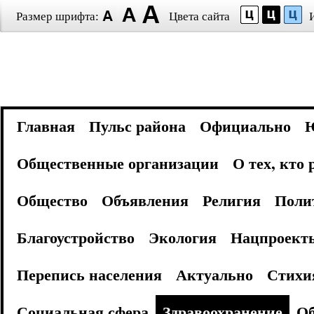
Размер шрифта:
Цвета сайта
Главная
Пульс района
Официально
Общественные организации
О тех, кто
Общество
Объявления
Религия
Поли
Благоустройство
Экология
Нацпроект
Перепись населения
Актуально
Стихи
Социальная сфера
Здравоохранение
Об