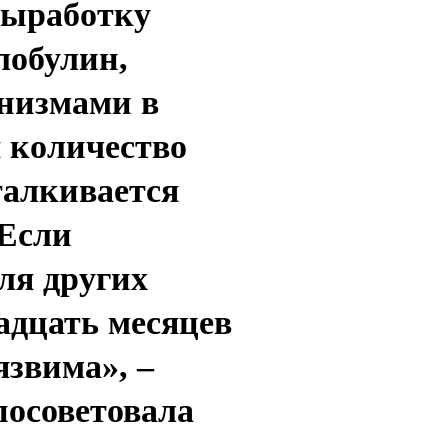
выработку
лобулин,
низмами в
я количество
талкивается
 Если
ля других
надцать месяцев
язвима», –
посоветовала