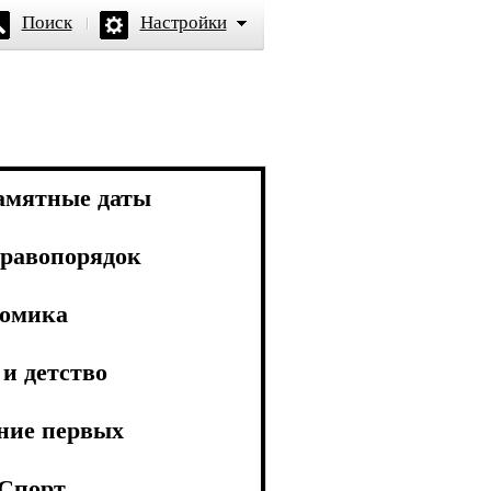
Поиск
Настройки
амятные даты
равопорядок
омика
и детство
ние первых
Спорт