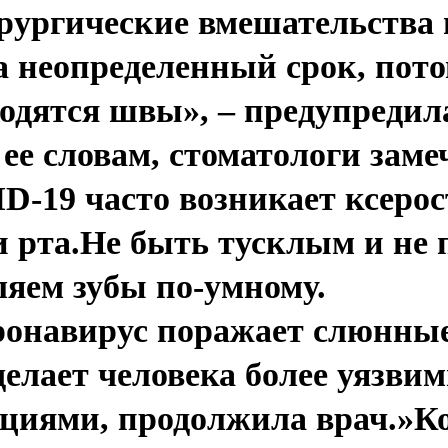
ирургические вмешательства
 неопределенный срок, пото
одятся швы», – предупредил
ее словам, стоматологи заме
D-19 часто возникает ксерос
и рта.Не быть тусклым и не
ляем зубы по-умному.
ронавирус поражает слюнные
елает человека более уязви
циями, продолжила врач.»К