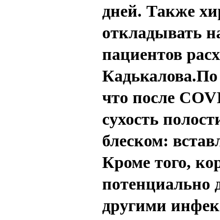
дней. Также х
откладывать на
пациентов расх
Кадькалова.По 
что после COVI
сухость полост
блеском: встав
Кроме того, ко
потенциально д
другими инфек