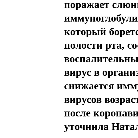
поражает слюн
иммуноглобули
который борет
полости рта, с
воспалительных
вирус в органи
снижается имму
вирусов возрас
после коронави
уточнила Ната