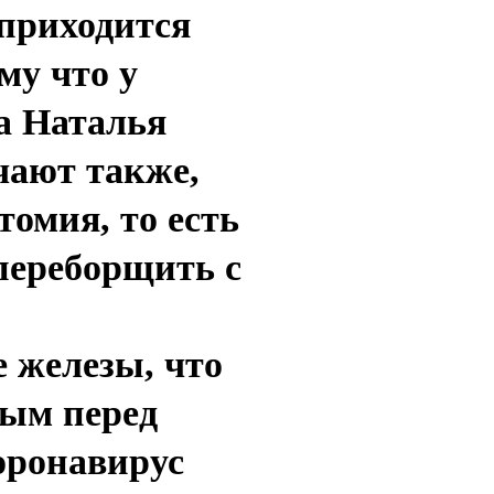
 приходится
му что у
а Наталья
чают также,
томия, то есть
 переборщить с
 железы, что
мым перед
оронавирус