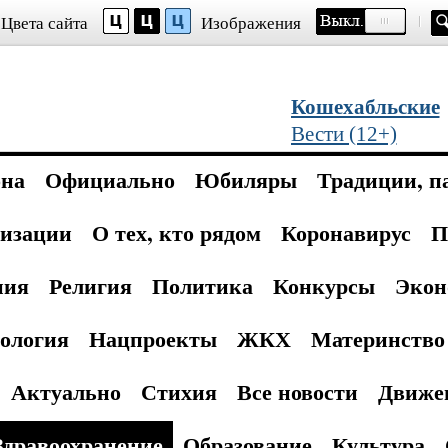
Цвета сайта
Изображения
Кошехабльские
Вести (12+)
она
Официально
Юбиляры
Традиции, п
изации
О тех, кто рядом
Коронавирус
П
ния
Религия
Политика
Конкурсы
Экон
ология
Нацпроекты
ЖКХ
Материнство 
Актуально
Стихия
Все новости
Движе
Здравоохранение
Образование
Культура