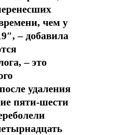
 перенесших
времени, чем у
9″, – добавила
ются
га, – это
ого
после удаления
ение пяти-шести
переболели
четырнадцать