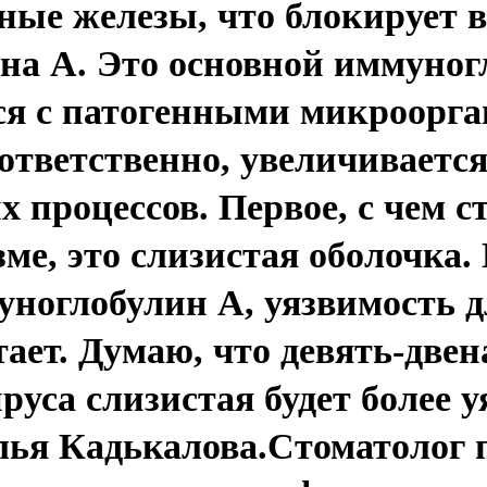
ные железы, что блокирует 
на A. Это основной иммуног
ся с патогенными микроорга
оответственно, увеличиваетс
 процессов. Первое, с чем с
зме, это слизистая оболочка.
ноглобулин A, уязвимость д
тает. Думаю, что девять-две
руса слизистая будет более у
лья Кадькалова.Стоматолог 