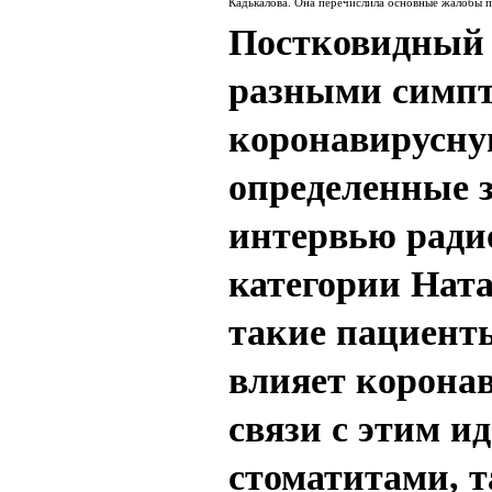
Кадькалова. Она перечислила основные жалобы п
Постковидный 
разными симпт
коронавирусну
определенные з
интервью радио
категории Ната
такие пациенты
влияет коронав
связи с этим и
стоматитами, т