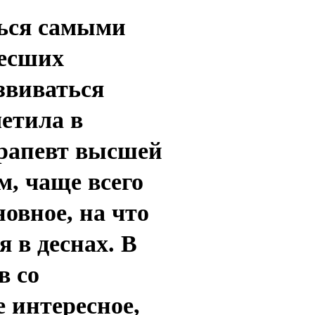
ься самыми
несших
звиваться
етила в
ерапевт высшей
м, чаще всего
овное, на что
 в деснах. В
в со
 интересное,