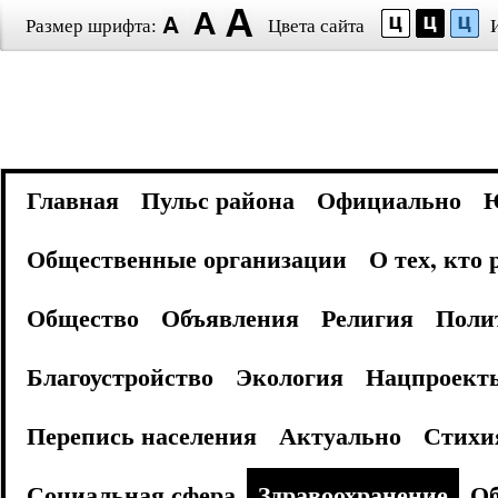
Размер шрифта:
Цвета сайта
Главная
Пульс района
Официально
Общественные организации
О тех, кто
Общество
Объявления
Религия
Поли
Благоустройство
Экология
Нацпроект
Перепись населения
Актуально
Стихи
Социальная сфера
Здравоохранение
Об