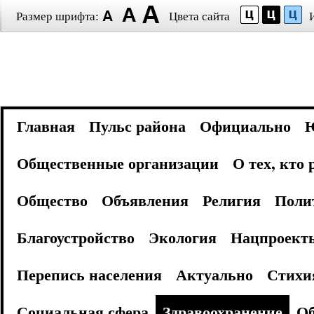
Размер шрифта:
Цвета сайта
Главная
Пульс района
Официально
Общественные организации
О тех, кто
Общество
Объявления
Религия
Поли
Благоустройство
Экология
Нацпроект
Перепись населения
Актуально
Стихи
Социальная сфера
Здравоохранение
Об