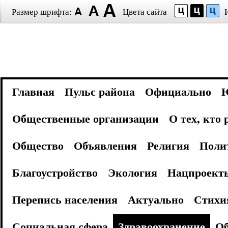
Размер шрифта:
Цвета сайта
Главная
Пульс района
Официально
Общественные организации
О тех, кто
Общество
Объявления
Религия
Поли
Благоустройство
Экология
Нацпроект
Перепись населения
Актуально
Стихи
Социальная сфера
Здравоохранение
Об