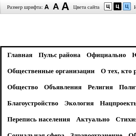
Размер шрифта:
Цвета сайта
Главная
Пульс района
Официально
Общественные организации
О тех, кто
Общество
Объявления
Религия
Поли
Благоустройство
Экология
Нацпроект
Перепись населения
Актуально
Стихи
Социальная сфера
Здравоохранение
Об