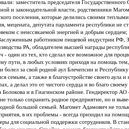
вали: заместитель председателя Государственного С
ной и законодательной власти, родственники Маго
кого поселения, которые делились своими теплым
, мецената, депутата парламента республики не ста
веком с неиссякаемой энергией и добрым сердцем;
 Заслуженным работником пищевой индустрии РФ,
изводства РА, обладателем высшей награды республи
- один из тех, кто сделал все возможное для процве
у пути, в любых условиях приходя на помощь тем, 
и болел за свой родной аул Блечепсин и Республик
 семьям, а также в благоустройстве своего аула и 
ах, а делал это от чистого сердца и во благо своему
Болокова и в Гиагинском районе. Гендиректор АО 
 не только сохранить родное предприятие, но и выве
 одной большой семьей. Магомет Адамович не тольк
приятия, в их проблемы - всегда приходил на помощь
ры для социальной поддержки сотрудников. В стан