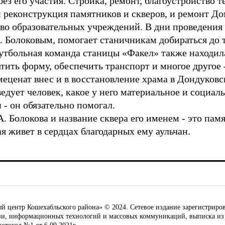
ез его участия. Стройка, ремонт, благоустройство т
 реконструкция памятников и скверов, и ремонт До
тво образовательных учреждений. В дни проведения 
. Болоковым, помогает станичникам добираться до 
утбольная команда станицы «Факел» также находила
тить форму, обеспечить транспорт и многое другое
еценат внес и в восстановление храма в Дондуковск
едует человек, какое у него материальное и социал
- он обязательно помогал.
. Болокова и название сквера его именем - это пам
я живет в сердцах благодарных ему аульчан.
ентр Кошехабльского района» © 2024. Сетевое издание зарегистриров
язи, информационных технологий и массовых коммуникаций, выписка из