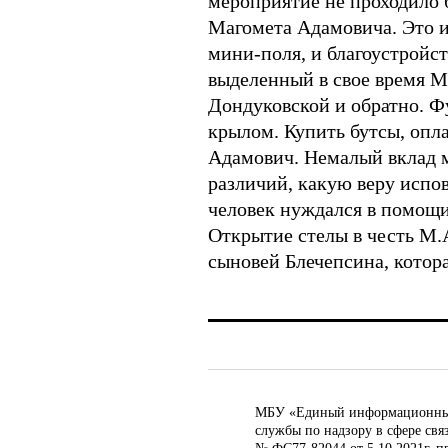
мероприятие не проходило б
Магомета Адамовича. Это и
мини-поля, и благоустройс
выделенный в свое время М
Дондуковской и обратно. Ф
крылом. Купить бутсы, опла
Адамович. Немалый вклад м
различий, какую веру испов
человек нуждался в помощи 
Открытие стелы в честь М.А
сыновей Блечепсина, котора
МБУ «Единый информационный ц
службы по надзору в сфере св