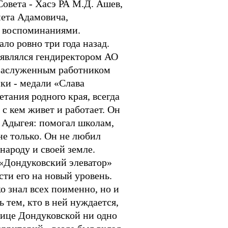
овета - Хасэ РА М.Д. Ашев,
мета Адамовича,
и воспоминаниями.
ло ровно три года назад.
 являлся гендиректором АО
 Заслуженным работником
ки - медали «Слава
тания родного края, всегда
с кем живет и работает. Он
у Адыгея: помогал школам,
не только. Он не любил
 народу и своей земле.
«Дондуковский элеватор»
сти его на новый уровень.
о знал всех поименно, но и
 тем, кто в ней нуждается,
ице Дондуковской ни одно