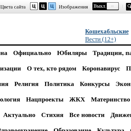
Цвета сайта
Изображения
Кошехабльские
Вести (12+)
она
Официально
Юбиляры
Традиции, п
изации
О тех, кто рядом
Коронавирус
П
ния
Религия
Политика
Конкурсы
Экон
ология
Нацпроекты
ЖКХ
Материнство 
Актуально
Стихия
Все новости
Движе
Здравоохранение
Образование
Культура