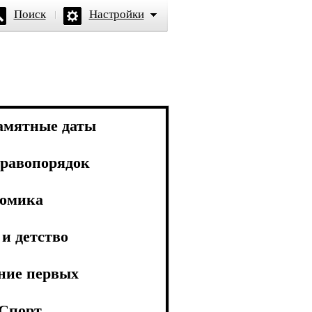
Поиск
Настройки
амятные даты
равопорядок
омика
и детство
ние первых
Спорт