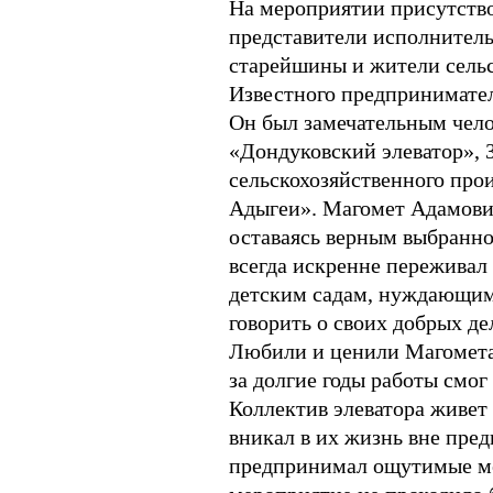
На мероприятии присутство
представители исполнитель
старейшины и жители сельс
Известного предпринимателя
Он был замечательным чело
«Дондуковский элеватор»,
сельскохозяйственного про
Адыгеи». Магомет Адамович 
оставаясь верным выбранном
всегда искренне переживал 
детским садам, нуждающимся
говорить о своих добрых дел
Любили и ценили Магомета 
за долгие годы работы смог
Коллектив элеватора живет
вникал в их жизнь вне пред
предпринимал ощутимые ме