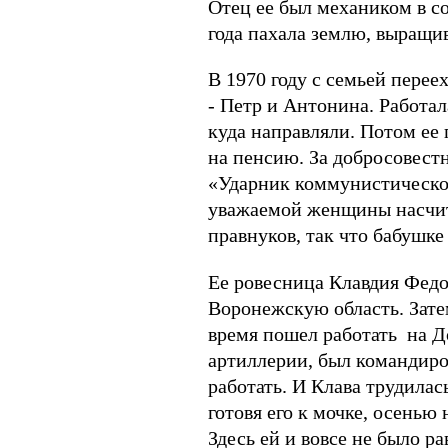
Отец ее был механиком в сов
года пахала землю, выращив
В 1970 году с семьей переех
- Петр и Антонина. Работала
куда направляли. Потом ее 
на пенсию. За добросовест
«Ударник коммунистическог
уважаемой женщины насчитыв
правнуков, так что бабушке
Ее ровесница Клавдия Федор
Воронежскую область. Затем
время пошел работать на До
артиллерии, был командиро
работать. И Клава трудилась
готовя его к мочке, осенью
Здесь ей и вовсе не было ра