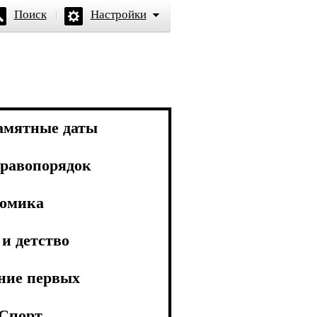
Поиск
Настройки
амятные даты
равопорядок
омика
и детство
ние первых
Спорт