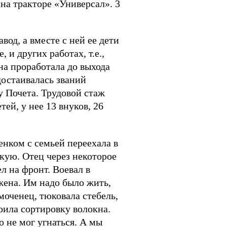
 на тракторе «Универсал». 3
вод, а вместе с ней ее дети
 и других работах, т.е.,
на проработала до выхода
достаивалась званий
у Почета. Трудовой стаж
ей, у нее 13 внуков, 26
енком с семьей переехала в
кую. Отец через некоторое
л на фронт. Воевал в
жена. Им надо было жить,
 моченец, тюковала стебель,
воила сортировку волокна.
о не мог угнаться. А мы