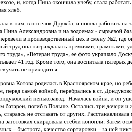
хозе, и, когда Нина окончила учебу, стала работать
ая хлеб.
ала к нам, в поселок Дружба, и пошла работать на за
 Нина Александровна и на водоемах - сырьевой базе,
перевели в производственный цех в смену №2, где о
ный труд она награждалась премиями, грамотами, у
о труда», «Ветеран труда», ее фото украшало Доск
ает 41 год. Кроме того, она воспитала пятерых дет
 скучать не приходится.
овна Котова родилась в Красноярском крае, но реб
, перед самой войной, перебрались в ст. Дондуковс
ндуковский пенькозавод. Началась война, и он уше
м батареи, погиб в Польше. Остались три дочери и 
, стараясь не отставать от других. Расстанавливала
 на заготовках скирдовала стебли конопли. Затем ос
вных – быстрота, качество сортировки – за ней никт