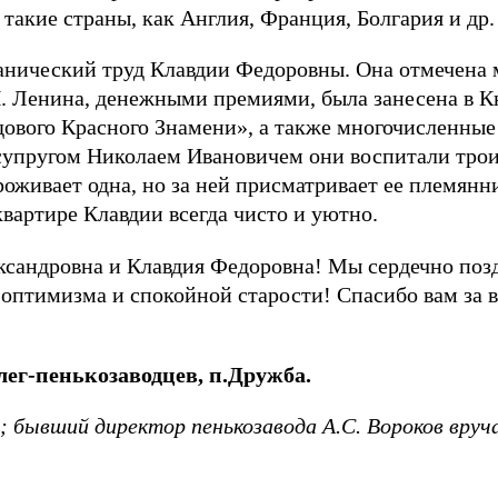
 такие страны, как Англия, Франция, Болгария и др.
анический труд Клавдии Федоровны. Она отмечена
И. Ленина, денежными премиями, была занесена в К
дового Красного Знамени», а также многочисленные
 супругом Николаем Ивановичем они воспитали трои
роживает одна, но за ней присматривает ее племянн
квартире Клавдии всегда чисто и уютно.
сандровна и Клавдия Федоровна! Мы сердечно позд
 оптимизма и спокойной старости! Спасибо вам за 
лег-пенькозаводцев, п.Дружба.
; бывший директор пенькозавода А.С. Вороков вруч