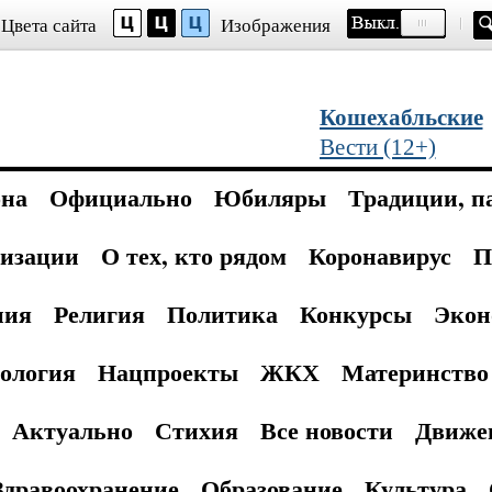
Цвета сайта
Изображения
Кошехабльские
Вести (12+)
она
Официально
Юбиляры
Традиции, п
изации
О тех, кто рядом
Коронавирус
П
ния
Религия
Политика
Конкурсы
Экон
ология
Нацпроекты
ЖКХ
Материнство 
Актуально
Стихия
Все новости
Движе
Здравоохранение
Образование
Культура