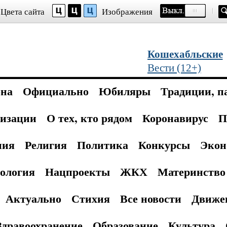
Цвета сайта
Изображения
Кошехабльские
Вести (12+)
она
Официально
Юбиляры
Традиции, п
изации
О тех, кто рядом
Коронавирус
П
ния
Религия
Политика
Конкурсы
Экон
ология
Нацпроекты
ЖКХ
Материнство 
Актуально
Стихия
Все новости
Движе
Здравоохранение
Образование
Культура