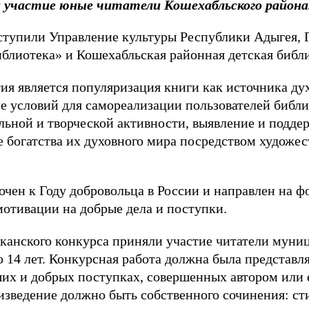
и участие юные читатели Кошехабльского района
ступили Управление культуры Республики Адыгея,
иблиотека» и Кошехабльская районная детская библи
я является популяризация книги как источника дух
ие условий для самореализации пользователей биб
льной и творческой активности, выявление и подде
е богатства их духовного мира посредством художес
чен к Году добровольца в России и направлен на ф
отивации на добрые дела и поступки.
канского конкурса приняли участие читатели муни
до 14 лет. Конкурсная работа должна была представ
их и добрых поступках, совершенных автором или 
зведение должно быть собственного сочинения: сти