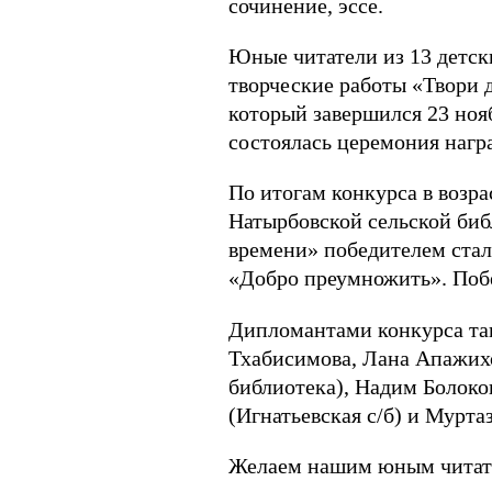
сочинение, эссе.
Юные читатели из 13 детск
творческие работы «Твори 
который завершился 23 ноя
состоялась церемония нагр
По итогам конкурса в возра
Натырбовской сельской биб
времени» победителем стал
«Добро преумножить». Поб
Дипломантами конкурса та
Тхабисимова, Лана Апажих
библиотека), Надим Болоков
(Игнатьевская с/б) и Муртаз
Желаем нашим юным читате