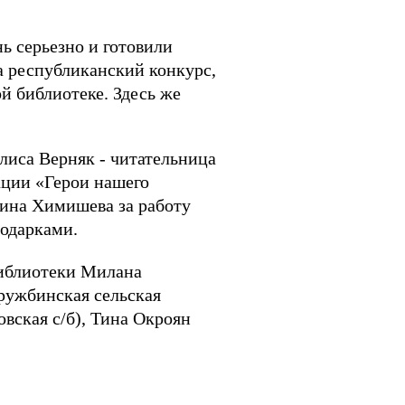
ь серьезно и готовили
а республиканский конкурс,
й библиотеке. Здесь же
илиса Верняк - читательница
ации «Герои нашего
рина Химишева за работу
одарками.
библиотеки Милана
ружбинская сельская
вская с/б), Тина Окроян