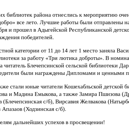
их библиотек района отнеслись к мероприятию очен
добро» все лето. Лучшие работы были отправлены н
бря и прошел в Адыгейской Республиканской детско
аждения победителей.
стной категории от 11 до 14 лет 1 место заняла Вас
лиотеки за работу «Три лютика доброты». В номин
а читатель Блечепсинской сельской библиотеки Да
едители были награждены Дипломами и ценными п
кже стали юные читатели Кошехабльской детской 
ова и Мадина Емыкова, а также Замира Пшизова (Д
 (Блечепсинская с/б), Вирсавия Желвакова (Натырбо
 Апазаов (Ходзинская с/б).
лям дальнейших успехов в просвещении!