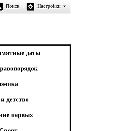
Поиск
Настройки
амятные даты
равопорядок
омика
и детство
ние первых
Спорт