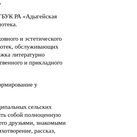
.
 ГБУК РА «Адыгейская
отека.
овного и эстетического
лиотек, обслуживающих
ржка литературно
твенного и прикладного
ормирование у
ципальных сельских
лять собой полноценную
его друзьями, знакомыми
хотворение, рассказ,