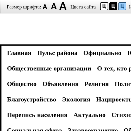
Размер шрифта:
Цвета сайта
Главная
Пульс района
Официально
Общественные организации
О тех, кто
Общество
Объявления
Религия
Поли
Благоустройство
Экология
Нацпроект
Перепись населения
Актуально
Стихи
Социальная сфера
Здравоохранение
Об