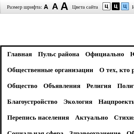
Размер шрифта:
Цвета сайта
Главная
Пульс района
Официально
Общественные организации
О тех, кто
Общество
Объявления
Религия
Поли
Благоустройство
Экология
Нацпроект
Перепись населения
Актуально
Стихи
Социальная сфера
Здравоохранение
Об